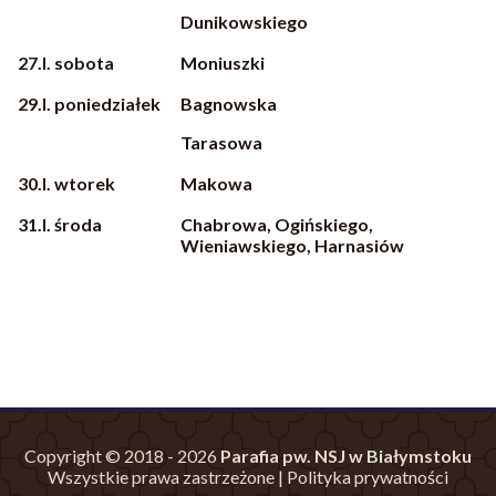
Dunikowskiego
27.I. sobota
Moniuszki
29.I. poniedziałek
Bagnowska
Tarasowa
30.I. wtorek
Makowa
31.I. środa
Chabrowa, Ogińskiego,
Wieniawskiego, Harnasiów
Copyright © 2018 - 2026
Parafia pw. NSJ w Białymstoku
Wszystkie prawa zastrzeżone |
Polityka prywatności