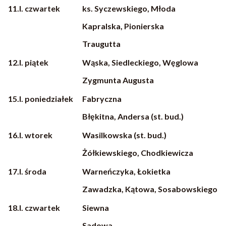
11.I. czwartek
ks. Syczewskiego, Młoda
Kapralska, Pionierska
Traugutta
12.I. piątek
Wąska, Siedleckiego, Węglowa
Zygmunta Augusta
15.I. poniedziałek
Fabryczna
Błękitna, Andersa (st. bud.)
16.I. wtorek
Wasilkowska (st. bud.)
Żółkiewskiego, Chodkiewicza
17.I. środa
Warneńczyka, Łokietka
Zawadzka, Kątowa, Sosabowskiego
18.I. czwartek
Siewna
Sadowa