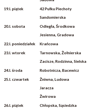
19.I. piątek
42 Pułku Piechoty
Sandomierska
20.I. sobota
Odległa, Środkowa
Jesienna, Gradowa
22.I. poniedziałek
Krańcowa
23.I. wtorek
Tarnowska, Żołnierska
Zacisze, Rodzinna, Sielska
24.I. środa
Robotnicza, Bacewicz
25.I. czwartek
Żniwna, Ludowa
Jaracza
Żwirowa
26.I. piątek
Chłopska, Sąsiedzka