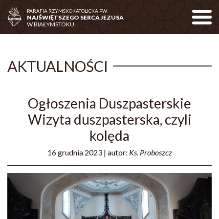
PARAFIA RZYMSKOKATOLICKA PW.
Nawiga
NAJŚWIĘTSZEGO SERCA JEZUSA
W BIAŁYMSTOKU
AKTUALNOŚCI
Ogłoszenia Duszpasterskie
Wizyta duszpasterska, czyli
kolęda
16 grudnia 2023
| autor:
Ks. Proboszcz